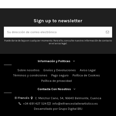
Sign up to newsletter
Puede darse de baja en cualquier momento. Para ello, consulte nuestra información de contacto
en el aviso legal.
Información y Politicas
Sobre nosotros
Envíos y Devoluciones
Aviso Legal
Términos y condiciones
Pago seguro
Política de Cookies
Política de privacidad
Contacta Con Nosotros
El Francés
C. Melchor Cano, 54, 16640 Belmonte, Cuenca
+34 691 427 524
info@elfrancestallerartistico.es
Desarrollado por Grupo Digital BRJ