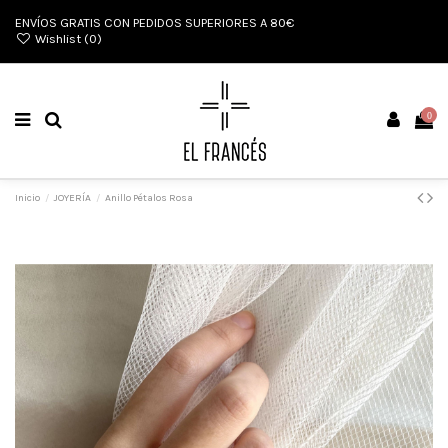
ENVÍOS GRATIS CON PEDIDOS SUPERIORES A 80€
Wishlist (
0
)
0
Inicio
JOYERÍA
Anillo Pétalos Rosa