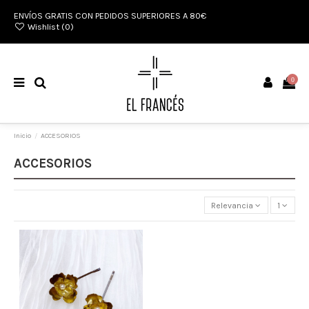
ENVÍOS GRATIS CON PEDIDOS SUPERIORES A 80€
Wishlist (
0
)
0
Inicio
ACCESORIOS
ACCESORIOS
Relevancia
1