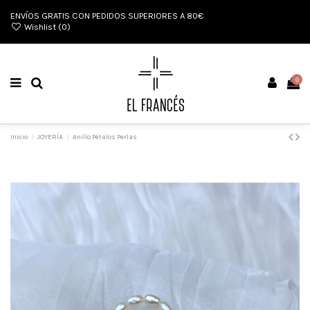
ENVÍOS GRATIS CON PEDIDOS SUPERIORES A 80€
Wishlist (
0
)
0
Inicio
JOYERÍA
Anillo Pétalos Perlas