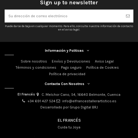
Sign up to newsletter
Puede darse de baja en cualquier momento. Para ello, consulte nuestra información de contacto
en el aviso legal.
Información y Politicas
Sobre nosotros
Envíos y Devoluciones
Aviso Legal
Términos y condiciones
Pago seguro
Política de Cookies
Política de privacidad
Contacta Con Nosotros
El Francés
C. Melchor Cano, 54, 16640 Belmonte, Cuenca
+34 691 427 524
info@elfrancestallerartistico.es
Desarrollado por Grupo Digital BRJ
EL FRANCÉS
Cuida tu Joya