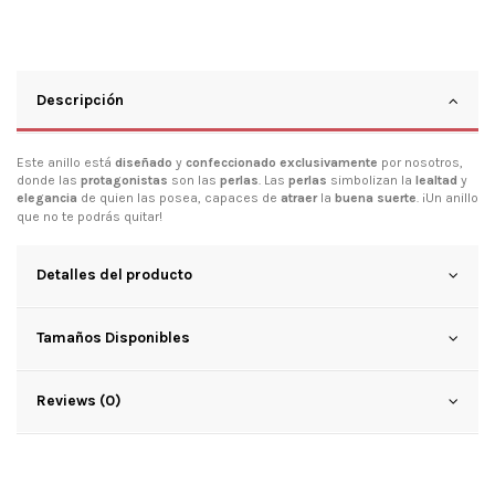
Descripción
Este anillo está
diseñado
y
confeccionado
exclusivamente
por nosotros,
donde las
protagonistas
son las
perlas
. Las
perlas
simbolizan la
lealtad
y
elegancia
de quien las posea, capaces de
atraer
la
buena suerte
. ¡Un anillo
que no te podrás quitar!
Detalles del producto
Tamaños Disponibles
Reviews (0)