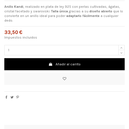
Anillo Kandi
, realizado en plata de ley 925 con perlas cultivadas, ágatas,
cristal facetado y swarovski.
Talla única
gracias a su
diseño abierto
que lo
convierte en un anillo ideal para poder
adaptarlo fácilmente
a cualquier
dedo.
33,50 €
Impuestos incluidos
Añadir al carrito