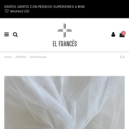
ENVÍOS GRATIS CON PEDIDOS SUPERIORES A 80€
Wishlist (
0
)
0
Inicio
JOYERÍA
Anillo Kandi