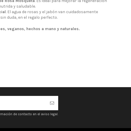
 de Rosa Mosqueta
. Es ideal para mejorar la regeneración
utrida y saludable.
ial
. El agua de rosas y el jabón van cuidadosamente
sin duda, en el regalo perfecto.
es, veganos, hechos a mano y naturales.
mación de contacto en el aviso legal.