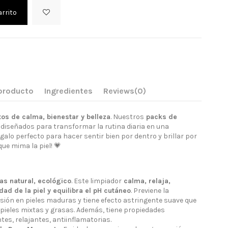
arrito
 producto
Ingredientes
Reviews
(0)
s de calma, bienestar y belleza
. Nuestros
packs de
diseñados para transformar la rutina diaria en una
egalo perfecto para hacer sentir bien por dentro y brillar por
ue mima la piel! 💗
as natural, ecológico
. Este limpiador
calma, relaja,
ad de la piel y equilibra el pH cutáneo
. Previene la
esión en pieles maduras y tiene efecto astringente suave que
 pieles mixtas y grasas. Además, tiene propiedades
tes, relajantes, antiinflamatorias.