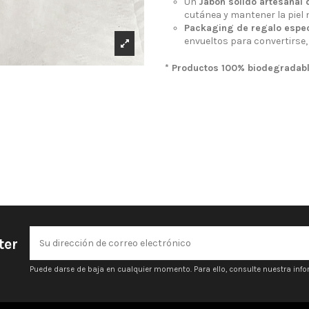
Un
Jabón sólido artesanal
cutánea y mantener la piel n
Packaging de regalo espec
envueltos para convertirse, 
* Productos 100% biodegradabl
ter
Puede darse de baja en cualquier momento. Para ello, consulte nuestra infor