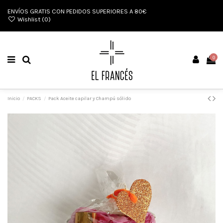
ENVÍOS GRATIS CON PEDIDOS SUPERIORES A 80€
Wishlist (
0
)
0
Inicio
PACKS
Pack Aceite capilar y Champú sólido