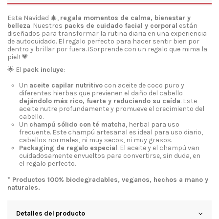
Esta Navidad 🎄,
regala momentos de calma, bienestar y
belleza
. Nuestros
packs de cuidado facial y corporal
están
diseñados para transformar la rutina diaria en una experiencia
de autocuidado. El regalo perfecto para hacer sentir bien por
dentro y brillar por fuera. ¡Sorprende con un regalo que mima la
piel! 💗
🌟 El
pack incluye
:
Un
aceite capilar nutritivo
con aceite de coco puro y
diferentes hierbas que previenen el daño del cabello
dejándolo más rico, fuerte y reduciendo su caída
. Este
aceite nutre profundamente y promueve el crecimiento del
cabello.
Un
champú sólido con té matcha
, herbal para uso
frecuente
. Este champú artesanal es ideal para uso diario,
cabellos normales, ni muy secos, ni muy grasos.
Packaging de regalo especial
. El aceite y el champú van
cuidadosamente
envueltos para
convertirse,
sin duda, en
el
regalo perfecto
.
* Productos 100% biodegradables, veganos, hechos a mano y
naturales.
Detalles del producto