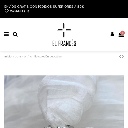
ENVÍOS GRATIS CON PEDIDOS SUPERIORES A 80€
Wishlist (
0
)
0
Inicio
JOYERÍA
Anillo Algodón de Azúcar