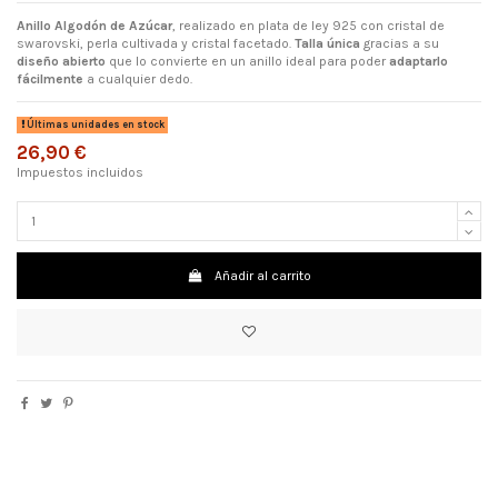
Anillo Algodón de Azúcar
, realizado en plata de ley 925 con cristal de
swarovski, perla cultivada y cristal facetado.
Talla única
gracias a su
diseño abierto
que lo convierte en un anillo ideal para poder
adaptarlo
fácilmente
a cualquier dedo.
Últimas unidades en stock
26,90 €
Impuestos incluidos
Añadir al carrito