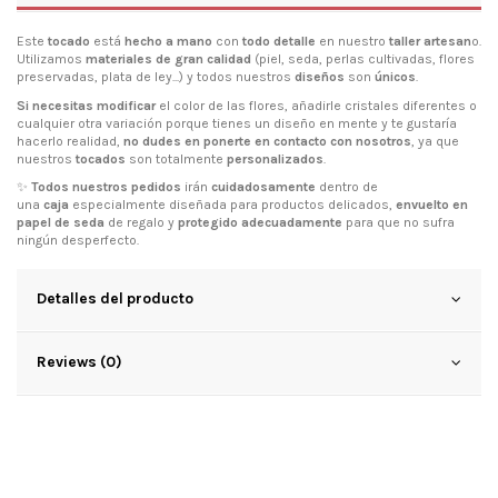
Este
tocado
está
hecho a mano
con
todo detalle
en nuestro
taller artesan
o.
Utilizamos
materiales de gran calidad
(piel, seda, perlas cultivadas, flores
preservadas, plata de ley...) y todos nuestros
diseños
son
únicos
.
Si necesitas modificar
el color de las flores, añadirle cristales diferentes o
cualquier otra variación porque tienes un diseño en mente y te gustaría
hacerlo realidad,
no dudes en ponerte en contacto con nosotros
, ya que
nuestros
tocados
son totalmente
personalizados
.
✨
Todos nuestros pedidos
irán
cuidadosamente
dentro de
una
caja
especialmente diseñada para productos delicados,
envuelto en
papel de seda
de regalo y
protegido adecuadamente
para que no sufra
ningún desperfecto.
Detalles del producto
Reviews (0)