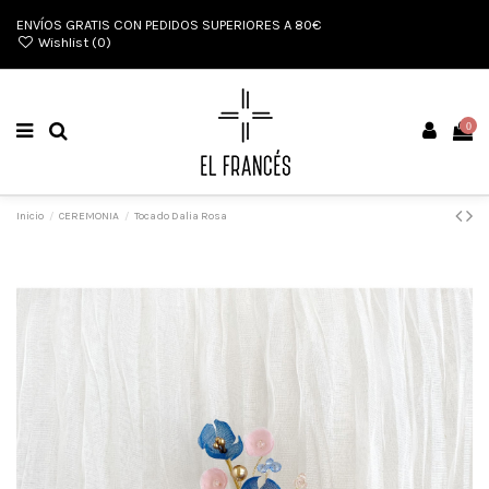
ENVÍOS GRATIS CON PEDIDOS SUPERIORES A 80€
Wishlist (
0
)
0
Inicio
CEREMONIA
Tocado Dalia Rosa