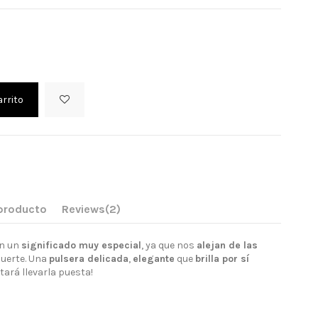
arrito
 producto
Reviews
(2)
en un
significado muy especial
, ya que nos
alejan de las
suerte. Una
pulsera delicada
,
elegante
que
brilla por sí
tará llevarla puesta!