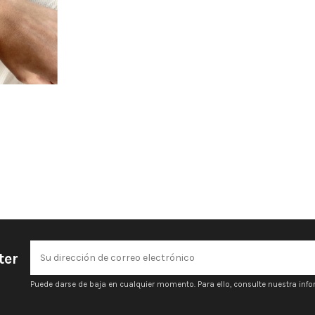
ter
Puede darse de baja en cualquier momento. Para ello, consulte nuestra infor