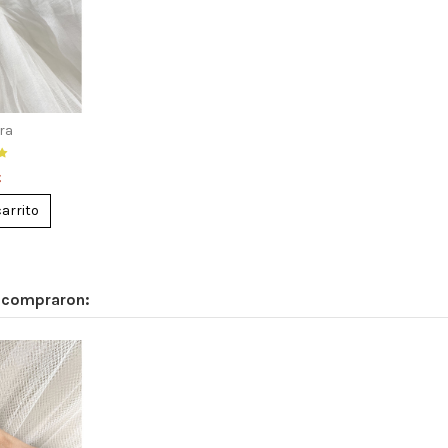
ora
€
carrito
n compraron: