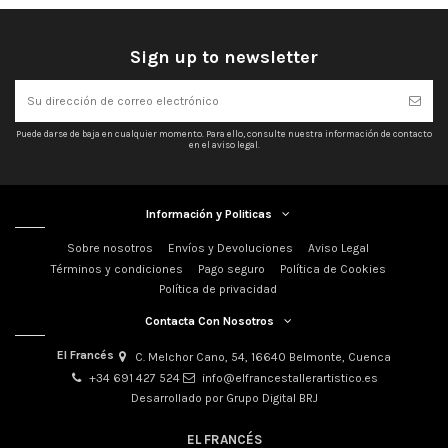
Sign up to newsletter
Puede darse de baja en cualquier momento. Para ello, consulte nuestra información de contacto
en el aviso legal.
Información y Politicas
Sobre nosotros
Envíos y Devoluciones
Aviso Legal
Términos y condiciones
Pago seguro
Política de Cookies
Política de privacidad
Contacta Con Nosotros
El Francés
C. Melchor Cano, 54, 16640 Belmonte, Cuenca
+34 691 427 524
info@elfrancestallerartistico.es
Desarrollado por Grupo Digital BRJ
EL FRANCÉS