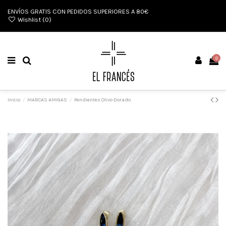
ENVÍOS GRATIS CON PEDIDOS SUPERIORES A 80€
Wishlist (
0
)
0
Inicio
MARCAS AMIGAS
Pendientes Olivo Dorado