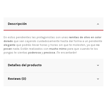
Descripción
En estos pendientes las protagonistas son unas
ramitas de olivo en color
dorado
que van cayendo cuidadosamente hasta dar forma a un pendiente
elegante
que podrás llevar horas y horas sin que te molesten, ya que
no
pesan
nada. Están realizados con
mucho mimo
para que cuando te los
pongas te sientas
poderosa
y
preciosa
. ¡Te encantarán!
Detalles del producto
Reviews (0)