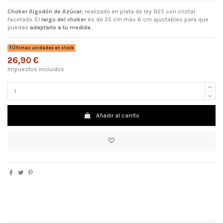
Choker Algodón de Azúcar
, realizado en plata de ley 925 con cristal
facetado. El
largo del choker
es de 35 cm más 6 cm ajustables para que
puedas
adaptarlo a tu medida
.
Últimas unidades en stock
26,90 €
Impuestos incluidos
Añadir al carrito