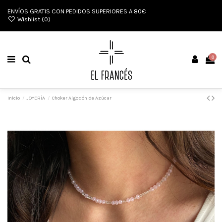
ENVÍOS GRATIS CON PEDIDOS SUPERIORES A 80€
Wishlist (
0
)
0
Inicio
JOYERÍA
Choker Algodón de Azúcar