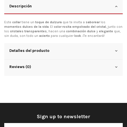
Descripción
Este
collar
tiene un
toque de dulzura
que te invita a
saborear
los
momentos dulces de la vida
. El
color rosita empolvado del cristal
, junto con
los
cristales transparentes
, hacen una
combinación dulce
y
elegante
que,
sin duda, son todo un
acierto
para cualquier
look
. ¡Te encantará!
Detalles del producto
Reviews (0)
Sign up to newsletter