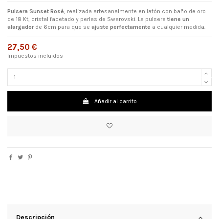
Pulsera Sunset Rosé
, realizada artesanalmente en latón con baño de oro
de 18 Kt, cristal facetado y perlas de Swarovski. La pulsera
tiene un
alargador
de 6cm para que se
ajuste perfectamente
a cualquier medida.
27,50 €
Impuestos incluidos
Añadir al carrito
Descripción