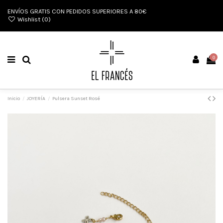
ENVÍOS GRATIS CON PEDIDOS SUPERIORES A 80€
Wishlist (
0
)
0
Inicio
JOYERÍA
Pulsera Sunset Rosé