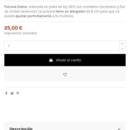
Pulsera Diana
, realizada en plata de ley 925 con cristalitos facetados y flor
de cristal swarovski. La pulsera
tiene un alargador
de 6 cm para que se
pueda
ajustar perfectamente
a tu muñeca.
25,00 €
Impuestos incluidos
Añadir al carrito
Descripción