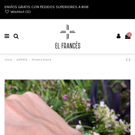
ENVÍOS GRATIS CON PEDIDOS SUPERIORES A 80€
Wishlist (
0
)
0
Inicio
JOYERÍA
Pulsera Diana