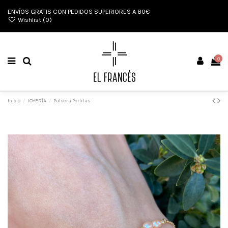
ENVÍOS GRATIS CON PEDIDOS SUPERIORES A 80€
Wishlist (
0
)
0
Inicio
JOYERÍA
Pulsera Perlitas