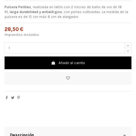
Pulsera Perlitas
, realizada en latón con 2 micras de baño de oro de 18
Kt,
larga durabilidad y antialérgico
, con perlas cultivadas. La medida de la
pulsera es de 15 cm más 6 cm de alargador.
28,50 €
Impuestos incluidos
Añadir al carrito
Descripción