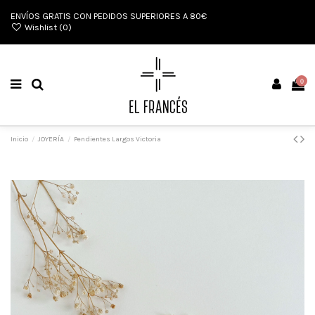
ENVÍOS GRATIS CON PEDIDOS SUPERIORES A 80€
Wishlist (
0
)
0
Inicio
JOYERÍA
Pendientes Largos Victoria