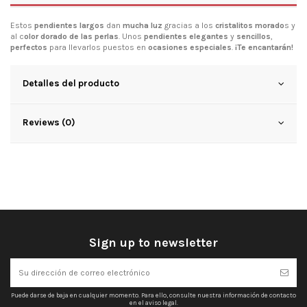
Estos
pendientes largos
dan
mucha luz
gracias a los
cristalitos morado
s y
al c
olor dorado de las perlas
. Unos
pendientes elegantes
y
sencillos
,
perfectos
para llevarlos puestos en
ocasiones especiales
.
¡Te encantarán!
Detalles del producto
Reviews (0)
Sign up to newsletter
Puede darse de baja en cualquier momento. Para ello, consulte nuestra información de contacto
en el aviso legal.