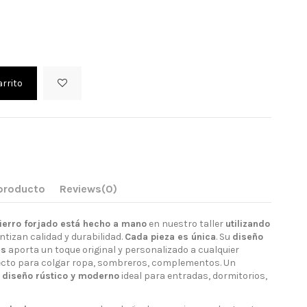
arrito
 producto
Reviews
(0)
ierro forjado está hecho a mano
en nuestro taller
utilizando
tizan calidad y durabilidad.
Cada pieza es única
. Su
diseño
es
aporta un toque original y personalizado a cualquier
ecto para colgar ropa, sombreros, complementos. Un
 diseño rústico y moderno
ideal para entradas, dormitorios,