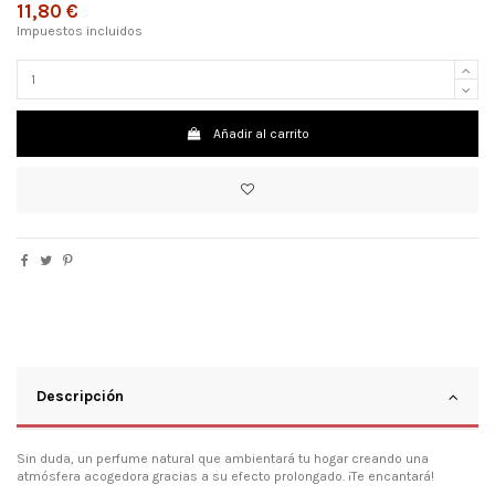
11,80 €
Impuestos incluidos
Añadir al carrito
Descripción
Sin duda, un perfume natural que ambientará tu hogar creando una
atmósfera acogedora gracias a su efecto prolongado. ¡Te encantará!