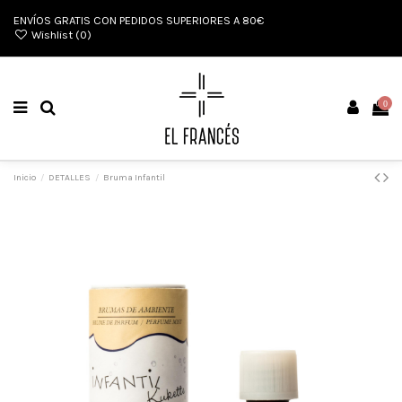
ENVÍOS GRATIS CON PEDIDOS SUPERIORES A 80€
Wishlist (
0
)
0
Inicio
DETALLES
Bruma Infantil