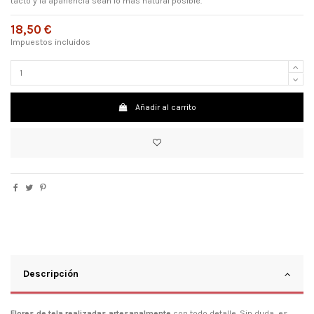
tacto y la apariencia sean lo más natural posible.
18,50 €
Impuestos incluidos
Añadir al carrito
Descripción
Flores de tela realizadas artesanalmente
con todo detalle. Sin duda, es