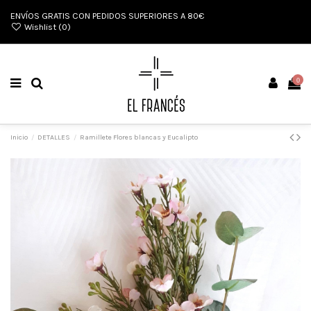
ENVÍOS GRATIS CON PEDIDOS SUPERIORES A 80€
Wishlist (
0
)
0
Inicio
DETALLES
Ramillete Flores blancas y Eucalipto